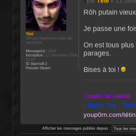
par
Tété
» 13 Janv
Rôh putain vieux 
Je passe une fois 
Tété
GM pas légendaire mais qui
aura duré.
On est tous plus
Message(s) :
4466
parages.
Inscription :
11 Décembre 2008,
01:00
ID Starcraft 2:
Bises à toi !
Pseudo Steam:
O
uais
M
a
G
ueule
-
Battle Tag : Tét
youp0rn.com/téti
Afficher les messages publiés depuis :