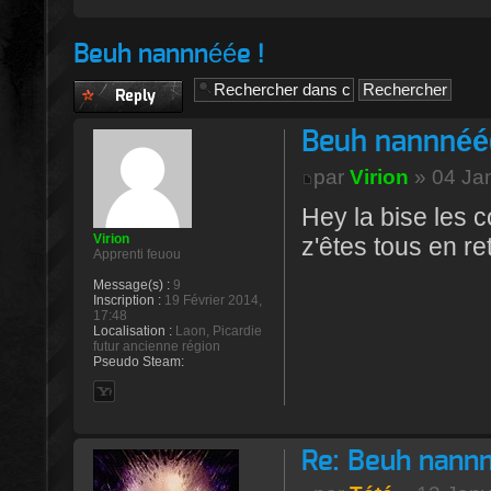
Beuh nannnéée !
Publier une
réponse
Beuh nannnéée
par
Virion
» 04 Jan
Hey la bise les 
Virion
z'êtes tous en re
Apprenti feuou
Message(s) :
9
Inscription :
19 Février 2014,
17:48
Localisation :
Laon, Picardie
futur ancienne région
Pseudo Steam:
Re: Beuh nannn