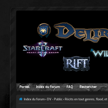
Portail
Index du forum
FAQ
Rechercher
Index du forum
‹
DV - Public
‹
Récits en tout genres, flood, et