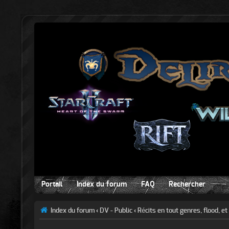
Portail
Index du forum
FAQ
Rechercher
Index du forum
‹
DV - Public
‹
Récits en tout genres, flood, et