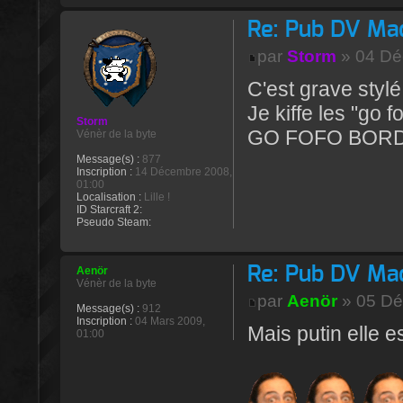
Re: Pub DV Ma
par
Storm
» 04 Dé
C'est grave stylé
Je kiffe les "go fo
Storm
GO FOFO BOR
Vénèr de la byte
Message(s) :
877
Inscription :
14 Décembre 2008,
01:00
Localisation :
Lille !
ID Starcraft 2:
Pseudo Steam:
Re: Pub DV Ma
Aenör
Vénèr de la byte
par
Aenör
» 05 Dé
Message(s) :
912
Inscription :
04 Mars 2009,
Mais putin elle es
01:00