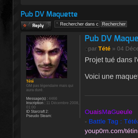
Pub DV Maquette
Publier une
réponse
Pub DV Maque
par
Tété
» 04 Déce
Projet tué dans 
Voici une maquett
Tété
GM pas légendaire mais qui
aura duré.
Message(s) :
4466
Inscription :
11 Décembre 2008,
01:00
O
uais
M
a
G
ueule
ID Starcraft 2:
Pseudo Steam:
-
Battle Tag : Tét
youp0rn.com/téti