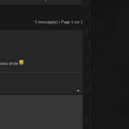
5 message(s) • Page
1
sur
1
assez drole