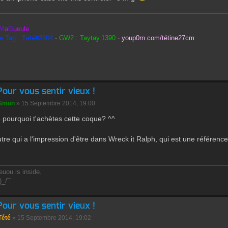
M
a
G
ueule
le Tag : Tété#2604
-
GW2 : Taytay.1390
-
youp0rn.com/tétine27cm
Pour vous sentir vieux !
Smon
» 15 Septembre 2014, 19:00
 pourquoi t'achètes cette coque? ^^
utre qui a l'impression d'être dans Wreck it Ralph, qui est une référence 
uou is inside.
)_/¯
Pour vous sentir vieux !
Tété
» 15 Septembre 2014, 19:02