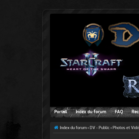
Portail
Index du forum
FAQ
Rec
Index du forum
‹
DV - Public
‹
Photos et Vid