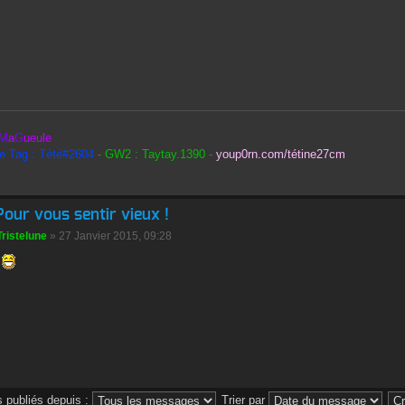
M
a
G
ueule
le Tag : Tété#2604
-
GW2 : Taytay.1390
-
youp0rn.com/tétine27cm
Pour vous sentir vieux !
Tristelune
» 27 Janvier 2015, 09:28
 publiés depuis :
Trier par