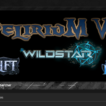
hercher
éos