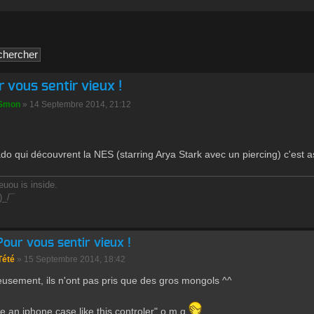
 vous sentir vieux !
Smon
» 14 Septembre 2014, 21:12
do qui découvrent la NES (starring Arya Stark avec un piercing) c'est 
uou is inside.
)_/¯
Pour vous sentir vieux !
Tété
» 15 Septembre 2014, 18:42
usement, ils n'ont pas pris que des gros mongols ^^
ve an iphone case like this controler" o m g