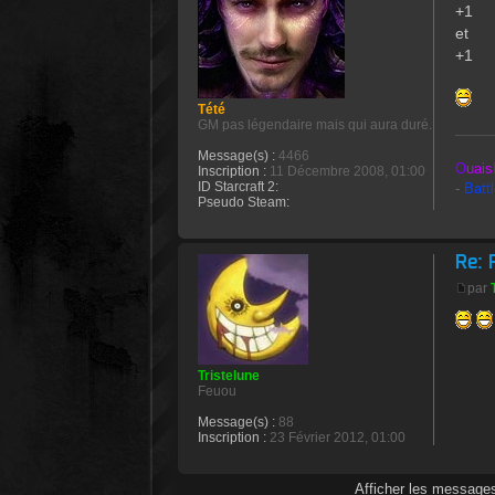
+1
et
+1
Tété
GM pas légendaire mais qui aura duré.
Message(s) :
4466
O
uais
Inscription :
11 Décembre 2008, 01:00
ID Starcraft 2:
-
Batt
Pseudo Steam:
Re: 
par
Tristelune
Feuou
Message(s) :
88
Inscription :
23 Février 2012, 01:00
Afficher les messages