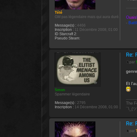
Tété
GM pas légendaire mais qui aura duré.
O
uais
-
Batt
Message(s) :
4466
Inscription :
11 Décembre 2008, 01:00
ID Starcraft 2:
Pseudo Steam:
Re: 
par
genre
Et l'a
Smon
Spammer légendaire
Message(s) :
2795
The Fe
Inscription :
14 Décembre 2008, 01:00
¯\_(ツ
Re: 
par