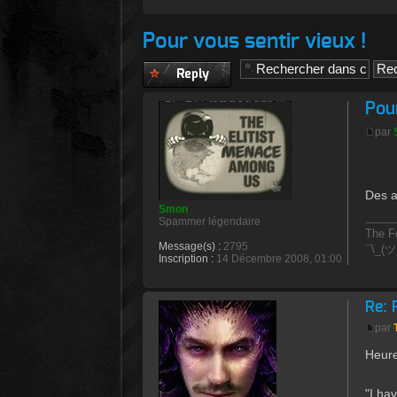
Pour vous sentir vieux !
Publier une
réponse
Pour
par
Des a
Smon
Spammer légendaire
The Fe
Message(s) :
2795
¯\_(ツ
Inscription :
14 Décembre 2008, 01:00
Re: 
par
Heure
"I ha