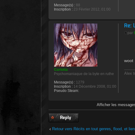
Message(s) :
88
Inscription :
23 Février 2012, 01:00
Re: 
par
woot
Carlotta
Alex t
Psychomaniaque de la byte en ruthe
Message(s) :
1279
Inscription :
14 Décembre 2008, 01:00
Pseudo Steam:
Afficher les messages
Publier une
réponse
Retour vers Récits en tout genres, flood, et lie