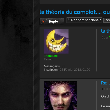
la théorie du complot.... ou 
Publier une
réponse
la t
par
Tristelune
Feuou
Message(s) :
88
Inscription :
23 Février 2012, 01:00
Re: 
par
On dir
Le me