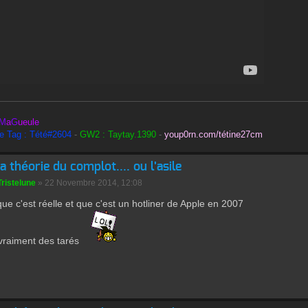
M
a
G
ueule
le Tag : Tété#2604
-
GW2 : Taytay.1390
-
youp0rn.com/tétine27cm
la théorie du complot.... ou l'asile
Tristelune
» 22 Novembre 2014, 12:08
que c'est réelle et que c'est un hotliner de Apple en 2007
a vraiment des tarés