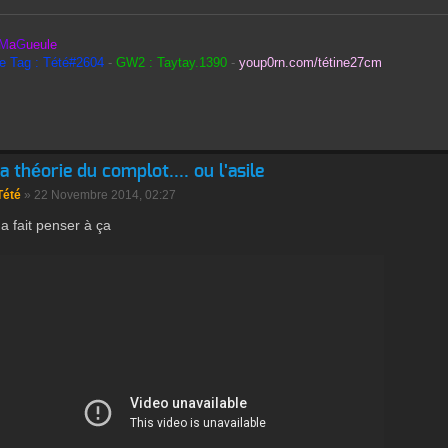
M
a
G
ueule
le Tag : Tété#2604
-
GW2 : Taytay.1390
-
youp0rn.com/tétine27cm
la théorie du complot.... ou l'asile
Tété
» 22 Novembre 2014, 02:27
a fait penser à ça