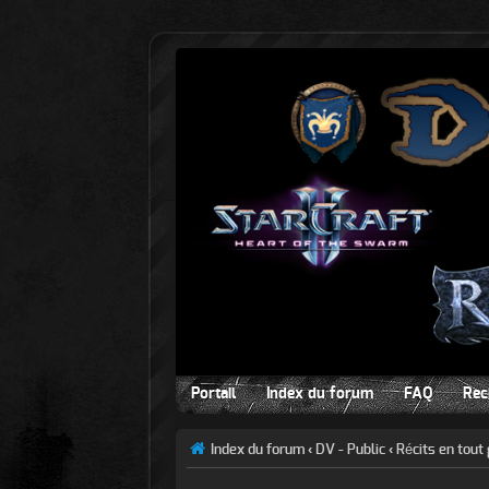
Portail
Index du forum
FAQ
Rec
Index du forum
‹
DV - Public
‹
Récits en tout 