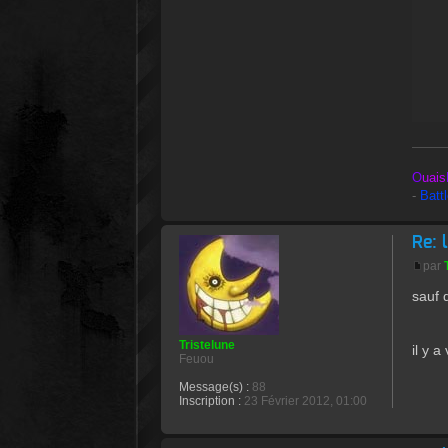
O
uais
-
Batt
Re: 
par
sauf 
Tristelune
il y 
Feuou
Message(s) :
88
Inscription :
23 Février 2012, 01:00