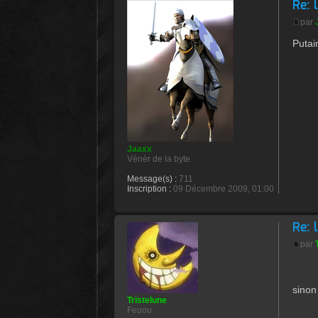
Re: 
par
Putai
Jaaxx
Vénèr de la byte
Message(s) :
711
Inscription :
09 Décembre 2009, 01:00
Re: 
par
sinon
Tristelune
Feuou