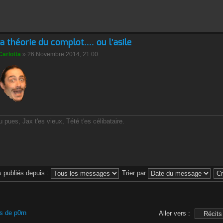
la théorie du complot.... ou l'asile
Carlotta
» 26 Novembre 2014, 21:00
u pues, Jax t'es vieux, Tété t'es célibataire.
 publiés depuis :
Trier par
ns de p0rn
Aller vers :