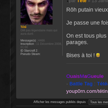
par
Tété
» 13 Janv
Rôh putain vieux 
Je passe une fois 
Tété
GM pas légendaire mais qui
aura duré.
On est tous plus
Message(s) :
4466
parages.
Inscription :
11 Décembre 2008,
01:00
ID Starcraft 2:
Bises à toi !
Pseudo Steam:
O
uais
M
a
G
ueule
-
Battle Tag : Tét
youp0rn.com/téti
Afficher les messages publiés depuis :