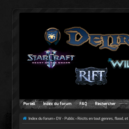
Portail
Index du forum
FAQ
Rechercher
Index du forum
‹
DV - Public
‹
Récits en tout genres, flood, et