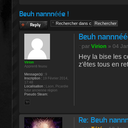
Beuh nannnéée !
Publier une
réponse
Beuh nannnéée
par
Virion
» 04 Jan
Hey la bise les 
Virion
z'êtes tous en re
Apprenti feuou
Message(s) :
9
Inscription :
19 Février 2014,
17:48
Localisation :
Laon, Picardie
futur ancienne région
Pseudo Steam:
Re: Beuh nannn