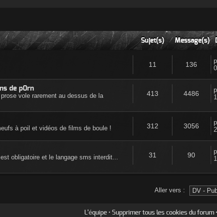
Sujet(s)
Message(s)
11
136
0
ens de p0rn
413
4486
 la prose vole rarement au dessus de la
1
312
3056
ufs à poil et vidéos de films de boule !
2
31
90
st obligatoire et le langage sms interdit...
1
Aller vers :
L’équipe
•
Supprimer tous les cookies du forum
•