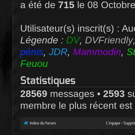
a été de
715
le 08 Octobre
Utilisateur(s) inscrit(s) : Au
Légende :
DV
,
DVFriendly
pénis
,
JDR
,
Mammodin
,
S
Feuou
Statistiques
28569
messages •
2593
su
membre le plus récent est
Index du forum
L’équipe
•
Suppri