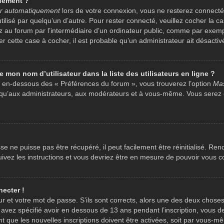
uement ?
r automatiquement
lors de votre connexion, vous ne resterez connecté
tilisé par quelqu’un d’autre. Pour rester connecté, veuillez cocher la 
au forum par l’intermédiaire d’un ordinateur public, comme par exempl
ver cette case à cocher, il est probable qu’un administrateur ait désactivé
mon nom d’utilisateur dans la liste des utilisateurs en ligne ?
r, en-dessous des « Préférences du forum », vous trouverez l’option
Mas
le qu’aux administrateurs, aux modérateurs et à vous-même. Vous serez
e ne puisse pas être récupéré, il peut facilement être réinitialisé. Re
uivez les instructions et vous devriez être en mesure de pouvoir vou
necter !
ur et votre mot de passe. S’ils sont corrects, alors une des deux choses 
avez spécifié avoir en dessous de 13 ans pendant l’inscription, vous de
 que les nouvelles inscriptions doivent être activées, soit par vous-m