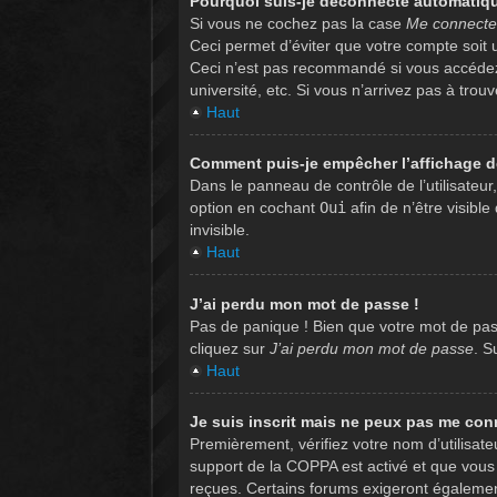
Pourquoi suis-je déconnecté automatiq
Si vous ne cochez pas la case
Me connecte
Ceci permet d’éviter que votre compte soit u
Ceci n’est pas recommandé si vous accédez 
université, etc. Si vous n’arrivez pas à trou
Haut
Comment puis-je empêcher l’affichage de 
Dans le panneau de contrôle de l’utilisateu
option en cochant
Oui
afin de n’être visib
invisible.
Haut
J’ai perdu mon mot de passe !
Pas de panique ! Bien que votre mot de pass
cliquez sur
J’ai perdu mon mot de passe
. S
Haut
Je suis inscrit mais ne peux pas me con
Premièrement, vérifiez votre nom d’utilisate
support de la COPPA est activé et que vous 
reçues. Certains forums exigeront également