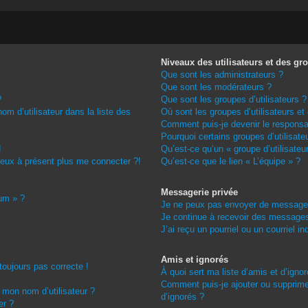
Niveaux des utilisateurs et des gro
Que sont les administrateurs ?
Que sont les modérateurs ?
?
Que sont les groupes d’utilisateurs ?
m d’utilisateur dans la liste des
Où sont les groupes d’utilisateurs et
Comment puis-je devenir le responsab
Pourquoi certains groupes d’utilisate
!
Qu’est-ce qu’un « groupe d’utilisateu
 peux à présent plus me connecter ?!
Qu’est-ce que le lien « L’équipe » ?
Messagerie privée
rum » ?
Je ne peux pas envoyer de messages
Je continue à recevoir des messages 
J’ai reçu un pourriel ou un courriel i
Amis et ignorés
 toujours pas correcte !
À quoi sert ma liste d’amis et d’igno
Comment puis-je ajouter ou supprimer
 mon nom d’utilisateur ?
d’ignorés ?
er ?