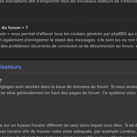
s inscriptions afin d’empêcher tous les nouveaux visiteurs de s’inscrire
s du forum » ?
rum » vous permet d’effacer tous les cookies générés par phpBB3 qui co
galement d’enregistrer le statut des messages, s’ils sont lus ou non lus
ez des problèmes récurrents de connexion et de déconnexion au forum, 
lisateurs
 ?
s réglages sont stockés dans la base de données du forum. Si vous souha
ien se situe généralement en haut des pages du forum. Ce système vous 
lée sur un fuseau horaire différent de celui dans lequel vous êtes. Si te
fuseau horaire afin de trouver votre zone adéquate, par exemple Londres,