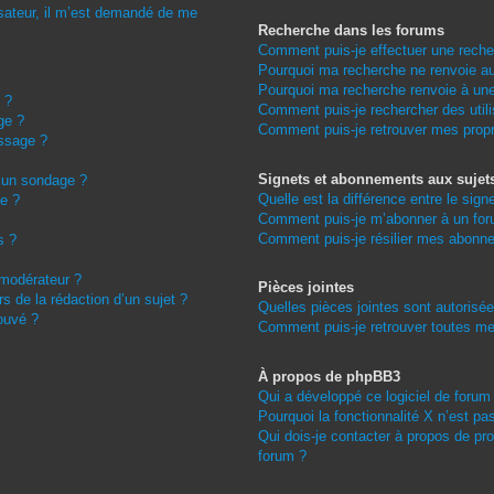
ilisateur, il m’est demandé de me
Recherche dans les forums
Comment puis-je effectuer une rech
Pourquoi ma recherche ne renvoie au
Pourquoi ma recherche renvoie à un
 ?
Comment puis-je rechercher des utili
ge ?
Comment puis-je retrouver mes prop
essage ?
Signets et abonnements aux sujet
à un sondage ?
Quelle est la différence entre le sig
e ?
Comment puis-je m’abonner à un foru
Comment puis-je résilier mes abonn
s ?
modérateur ?
Pièces jointes
rs de la rédaction d’un sujet ?
Quelles pièces jointes sont autorisé
ouvé ?
Comment puis-je retrouver toutes me
À propos de phpBB3
Qui a développé ce logiciel de forum
Pourquoi la fonctionnalité X n’est pa
Qui dois-je contacter à propos de pr
forum ?