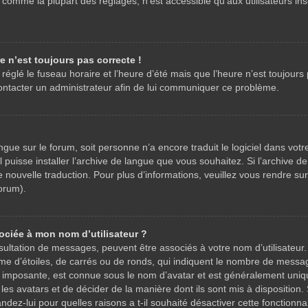
comme la plupart des réglages, n’est accessible qu’aux utilisateurs inscr
re n’est toujours pas correcte !
réglé le fuseau horaire et l’heure d’été mais que l’heure n’est toujours 
 contacter un administrateur afin de lui communiquer ce problème.
 langue sur le forum, soit personne n’a encore traduit le logiciel dans 
il puisse installer l’archive de langue que vous souhaitez. Si l’archive d
ouvelle traduction. Pour plus d’informations, veuillez vous rendre sur l
forum).
ociée à mon nom d’utilisateur ?
nsultation de messages, peuvent être associés à votre nom d’utilisateur
e d’étoiles, de carrés ou de ronds, qui indiquent le nombre de messages
 imposante, est connue sous le nom d’avatar et est généralement unique
les avatars et de décider de la manière dont ils sont mis à disposition. 
dez-lui pour quelles raisons a t-il souhaité désactiver cette fonctionnal