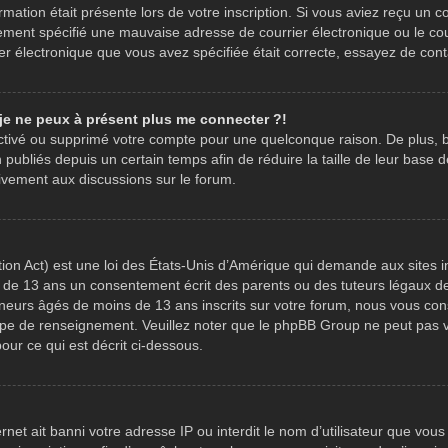
rmation était présente lors de votre inscription. Si vous aviez reçu un co
ent spécifié une mauvaise adresse de courrier électronique ou le courrie
ier électronique que vous avez spécifiée était correcte, essayez de cont
s je ne peux à présent plus me connecter ?!
ésactivé ou supprimé votre compte pour une quelconque raison. De plus
n publiés depuis un certain temps afin de réduire la taille de leur base d
ivement aux discussions sur le forum.
on Act) est une loi des États-Unis d’Amérique qui demande aux sites in
s de 13 ans un consentement écrit des parents ou des tuteurs légaux 
ineurs âgés de moins de 13 ans inscrits sur votre forum, nous vous cons
ype de renseignement. Veuillez noter que le phpBB Group ne peut pas vo
our ce qui est décrit ci-dessous.
ternet ait banni votre adresse IP ou interdit le nom d’utilisateur que vous