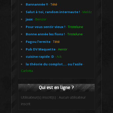
Bannannée !!
-
Tété
Salut à toi, random internaute !
-
Meldz
jaax
-
Benzor
Pour vous sentir vieux !
-
Tristelune
Bonne année les fions !
-
Tristelune
Pagou l'ermite
-
Tété
Pub DV Maquette
-
Aenör
cuisine rapide :D
-
Ack
la théorie du complot.... ou l'asile
-
Carlotta
Qui est en ligne ?
Utilisateur(s) inscrit(s) : Aucun utilisateur
inscrit