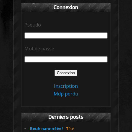
Connexion
Pseudo
Mot de passe
Inscription
Mdp perdu
Derniers posts
Beuh nannnéée !
-
Tété