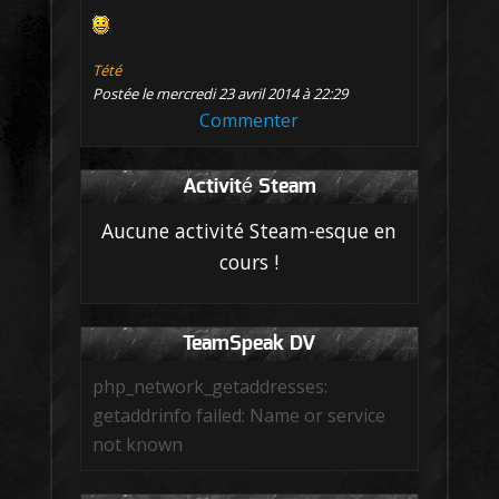
Tété
Postée le mercredi 23 avril 2014 à 22:29
Commenter
Activité Steam
Aucune activité Steam-esque en
cours !
TeamSpeak DV
php_network_getaddresses:
getaddrinfo failed: Name or service
not known